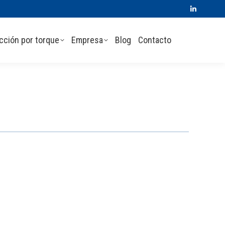
Linkedin
page
cción por torque
Empresa
Blog
Contacto
opens
in
new
window