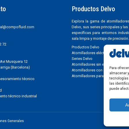
to
Productos Delvo
Explora la gama de atornilladores
al@compofluid.com
Delvo, sus series principales y la
específicas para entornos industr
sala limpia y montaje de precisión.
2 72
Productos Delvo
Atornilladores eléctricos Delvo
Series Delvo
Avi Musquera 12
Atornilladores sin escobillas
arriga (Barcelona)
Para ofrece
Atornilladores con protección ES
almacenar y
Atornilladores para sala limpia
tecnologías
asesoramiento técnico
las identifi
puede afect
d
nto técnico industrial
A
ones Generales