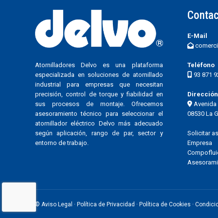
Contac
E-Mail
comerci
Atornilladores Delvo es una plataforma
Teléfono
especializada en soluciones de atornillado
93 871 9
industrial para empresas que necesitan
precisión, control de torque y fiabilidad en
Dirección
sus procesos de montaje. Ofrecemos
Avenida 
asesoramiento técnico para seleccionar el
08530 La G
atornillador eléctrico Delvo más adecuado
según aplicación, rango de par, sector y
Solicitar 
entorno de trabajo.
Empresa
Compoflui
Asesoramie
©
Aviso Legal
·
Política de Privacidad
·
Política de Cookies
·
Condici