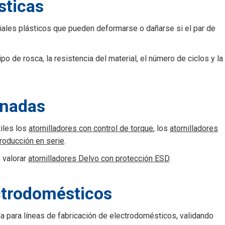
sticas
iales plásticos que pueden deformarse o dañarse si el par de
ipo de rosca, la resistencia del material, el número de ciclos y la
onadas
iles los
atornilladores con control de torque
, los
atornilladores
producción en serie
.
e valorar
atornilladores Delvo con protección ESD
.
ctrodomésticos
 para líneas de fabricación de electrodomésticos, validando