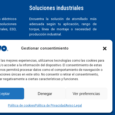
Soluciones industriales
 eléctricos
Encuentra la solución de atornillado más
s soluciones
adecuada según tu aplicación, rango de
iales, ESD,
torque, línea de montaje o necesidad de
producción industrial.
Soluciones de atornillado industrial
Aplicaciones industriales
Gestionar consentimiento
Selección por torque
Control de torque
r las mejores experiencias, utilizamos tecnologías como las cookies para
D
Líneas de montaje
/o acceder a la información del dispositivo. El consentimiento de estas
Producción en serie
 nos permitirá procesar datos como el comportamiento de navegación o
caciones únicas en este sitio. No consentir o retirar el consentimiento,
ar negativamente a ciertas características y funciones.
ceptar
Denegar
Ver preferencias
Política de cookies
Política de Privacidad
Aviso Legal
2026 ©