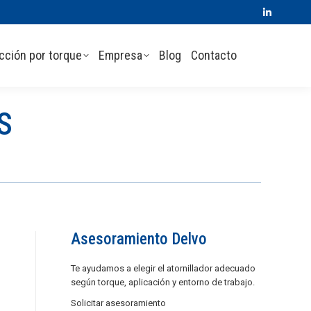
Linkedin
page
cción por torque
Empresa
Blog
Contacto
opens
in
new
window
S
Asesoramiento Delvo
Te ayudamos a elegir el atornillador adecuado
según torque, aplicación y entorno de trabajo.
Solicitar asesoramiento