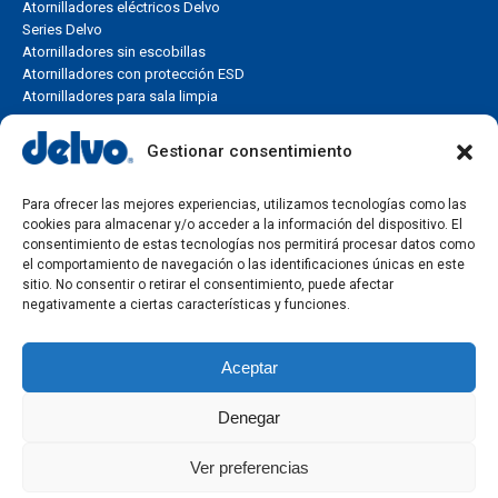
Atornilladores eléctricos Delvo
Series Delvo
Atornilladores sin escobillas
Atornilladores con protección ESD
Atornilladores para sala limpia
Soluciones industriales
Gestionar consentimiento
Encuentra la solución de atornillado más adecuada según tu
Para ofrecer las mejores experiencias, utilizamos tecnologías como las
aplicación, rango de torque, línea de montaje o necesidad de
cookies para almacenar y/o acceder a la información del dispositivo. El
producción industrial.
consentimiento de estas tecnologías nos permitirá procesar datos como
el comportamiento de navegación o las identificaciones únicas en este
Soluciones de atornillado industrial
sitio. No consentir o retirar el consentimiento, puede afectar
Aplicaciones industriales
negativamente a ciertas características y funciones.
Selección por torque
Control de torque
Aceptar
Líneas de montaje
Producción en serie
Denegar
Ver preferencias
©
Aviso Legal
·
Política de Privacidad
·
Política de Cookies
·
Condiciones
Generales