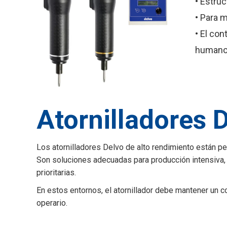
• Estru
• Para 
• El con
human
Atornilladores 
Los atornilladores Delvo de alto rendimiento están p
Son soluciones adecuadas para producción intensiva, 
prioritarias.
En estos entornos, el atornillador debe mantener un co
operario.