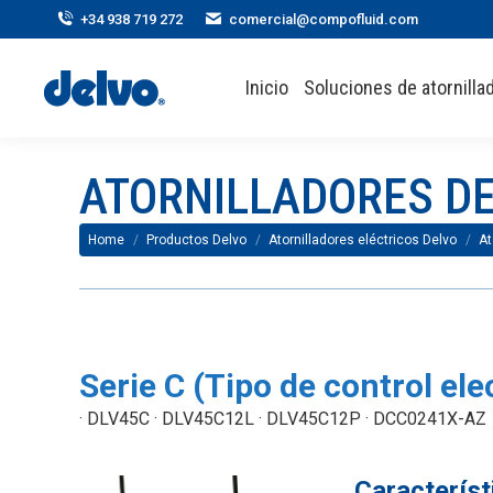
+34 938 719 272
comercial@compofluid.com
Inicio
Soluciones de atornillad
ATORNILLADORES DE
You are here:
Home
Productos Delvo
Atornilladores eléctricos Delvo
At
Serie C (Tipo de control e
· DLV45C · DLV45C12L · DLV45C12P · DCC0241X-AZ
Característ