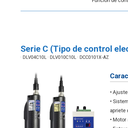
Función de cont
Serie C (Tipo de control e
· DLV04C10L · DLV010C10L · DCC0101X-AZ
Carac
• Ajuste
• Sistem
apriete 
• Motor 