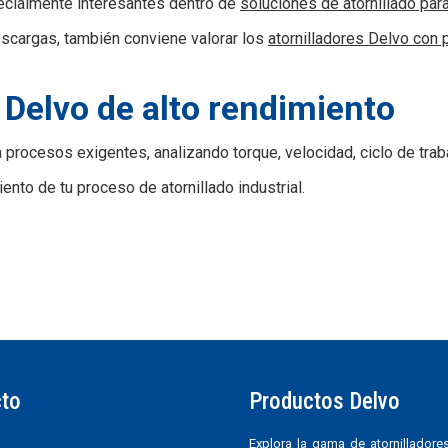
pecialmente interesantes dentro de
soluciones de atornillado par
descargas, también conviene valorar los
atornilladores Delvo con
 Delvo de alto rendimiento
procesos exigentes, analizando torque, velocidad, ciclo de traba
ento de tu proceso de atornillado industrial.
to
Productos Delvo
Explora la gama de atornilladores