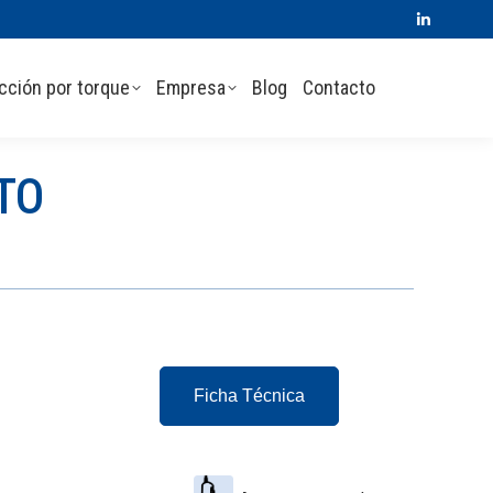
Linkedin
page
cción por torque
Empresa
Blog
Contacto
opens
in
new
window
TO
Ficha Técnica