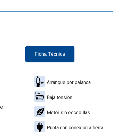
Ficha Técnica
Arranque por palanca
Baja tensión
de
Motor sin escobillas
Punta con conexión a tierra