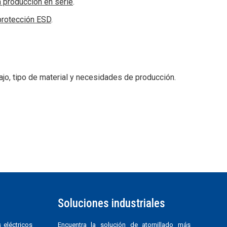
a producción en serie
.
 protección ESD
.
jo, tipo de material y necesidades de producción.
Soluciones industriales
 eléctricos
Encuentra la solución de atornillado más