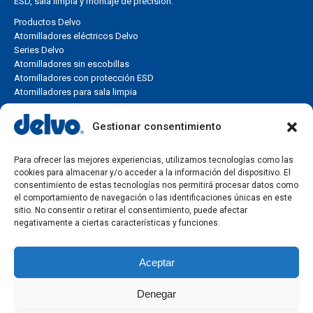
ESD, sala limpia y montaje de precisión.
Productos Delvo
Atornilladores eléctricos Delvo
Series Delvo
Atornilladores sin escobillas
Atornilladores con protección ESD
Atornilladores para sala limpia
Soluciones industriales
Gestionar consentimiento
Encuentra la solución de atornillado más adecuada según tu
Para ofrecer las mejores experiencias, utilizamos tecnologías como las
aplicación, rango de torque, línea de montaje o necesidad de
cookies para almacenar y/o acceder a la información del dispositivo. El
producción industrial.
consentimiento de estas tecnologías nos permitirá procesar datos como
el comportamiento de navegación o las identificaciones únicas en este
Soluciones de atornillado industrial
sitio. No consentir o retirar el consentimiento, puede afectar
Aplicaciones industriales
negativamente a ciertas características y funciones.
Selección por torque
Control de torque
Aceptar
Líneas de montaje
Producción en serie
Denegar