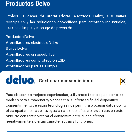
Productos Delvo
Explora la gama de atornilladores eléctricos Delvo, sus series
principales y las soluciones específicas para entornos industriales,
ESD, sala limpia y montaje de precisión.
Productos Delvo
Atornilladores eléctricos Delvo
Series Delvo
Atornilladores sin escobillas
Atornilladores con protección ESD
Atornilladores para sala limpia
Soluciones industriales
Gestionar consentimiento
Encuentra la solución de atornillado más adecuada según tu
Para ofrecer las mejores experiencias, utilizamos tecnologías como las
aplicación, rango de torque, línea de montaje o necesidad de
cookies para almacenar y/o acceder a la información del dispositivo. El
producción industrial.
consentimiento de estas tecnologías nos permitirá procesar datos como
el comportamiento de navegación o las identificaciones únicas en este
Soluciones de atornillado industrial
sitio. No consentir o retirar el consentimiento, puede afectar
Aplicaciones industriales
negativamente a ciertas características y funciones.
Selección por torque