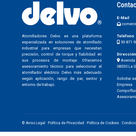
Contac
E-Mail
comerci
Atornilladores Delvo es una plataforma
Teléfono
especializada en soluciones de atornillado
93 871 9
industrial para empresas que necesitan
precisión, control de torque y fiabilidad en
Dirección
sus procesos de montaje. Ofrecemos
Avenida 
asesoramiento técnico para seleccionar el
08530 La G
atornillador eléctrico Delvo más adecuado
según aplicación, rango de par, sector y
Solicitar 
entorno de trabajo.
Empresa
Compoflui
Asesoramie
©
Aviso Legal
·
Política de Privacidad
·
Política de Cookies
·
Condici