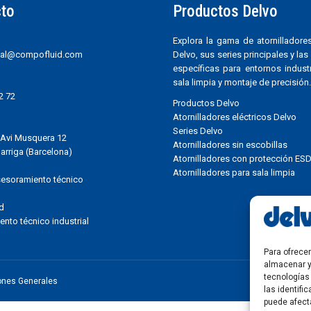
to
Productos Delvo
Explora la gama de atornilladores
al@compofluid.com
Delvo, sus series principales y la
específicas para entornos industr
sala limpia y montaje de precisión.
2 72
Productos Delvo
Atornilladores eléctricos Delvo
Series Delvo
Avi Musquera 12
Atornilladores sin escobillas
arriga (Barcelona)
Atornilladores con protección ES
Atornilladores para sala limpia
asesoramiento técnico
d
nto técnico industrial
Para ofrece
almacenar y
tecnologías
ones Generales
las identifi
puede afect