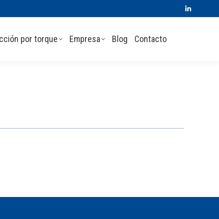
Linkedin
page
cción por torque
Empresa
Blog
Contacto
opens
in
new
window