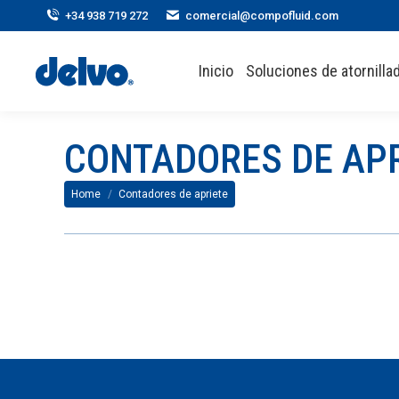
+34 938 719 272
comercial@compofluid.com
Inicio
Soluciones de atornillad
CONTADORES DE AP
You are here:
Home
Contadores de apriete