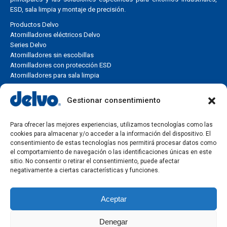
ESD, sala limpia y montaje de precisión.
Productos Delvo
Atornilladores eléctricos Delvo
Series Delvo
Atornilladores sin escobillas
Atornilladores con protección ESD
Atornilladores para sala limpia
Soluciones industriales
Gestionar consentimiento
Encuentra la solución de atornillado más adecuada según tu
Para ofrecer las mejores experiencias, utilizamos tecnologías como las
aplicación, rango de torque, línea de montaje o necesidad de
cookies para almacenar y/o acceder a la información del dispositivo. El
producción industrial.
consentimiento de estas tecnologías nos permitirá procesar datos como
el comportamiento de navegación o las identificaciones únicas en este
Soluciones de atornillado industrial
sitio. No consentir o retirar el consentimiento, puede afectar
Aplicaciones industriales
negativamente a ciertas características y funciones.
Selección por torque
Control de torque
Aceptar
Líneas de montaje
Producción en serie
Denegar