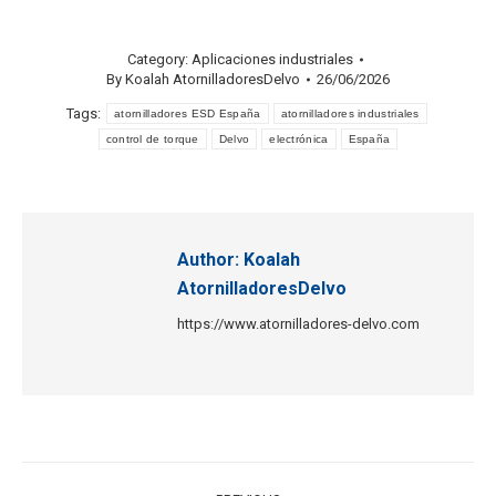
Category:
Aplicaciones industriales
By
Koalah AtornilladoresDelvo
26/06/2026
Tags:
atornilladores ESD España
atornilladores industriales
control de torque
Delvo
electrónica
España
Author:
Koalah
AtornilladoresDelvo
https://www.atornilladores-delvo.com
Post